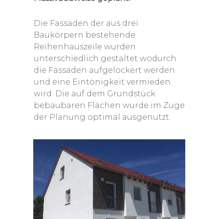
Die Fassaden der aus drei
Baukörpern bestehende
Reihenhauszeile wurden
unterschiedlich gestaltet wodurch
die Fassaden aufgelockert werden
und eine Eintönigkeit vermieden
wird. Die auf dem Grundstück
bebaubaren Flächen wurde im Zuge
der Planung optimal ausgenutzt.