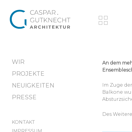
Skip
to
main
content
WIR
An dem mehr
Ensemblesch
PROJEKTE
NEUIGKEITEN
Im Zuge de
Balkone wur
PRESSE
Absturzsich
Des Weiter
KONTAKT
IMPRESSUM