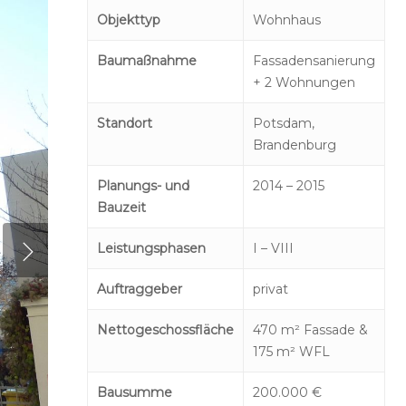
Objekttyp
Wohnhaus
Baumaßnahme
Fassadensanierung
+ 2 Wohnungen
Standort
Potsdam,
Brandenburg
Planungs- und
2014 – 2015
Bauzeit
Leistungsphasen
I – VIII
Auftraggeber
privat
Nettogeschossfläche
470 m² Fassade &
175 m² WFL
Bausumme
200.000 €