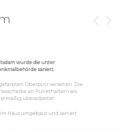
am
tsdam wurde die unter
enkmalbehörde saniert.
efärbten Oberputz versehen. Die
lasscheibe an Punkthaltern als
lermäßig überarbeitet.
m Haus umgebaut und saniert.