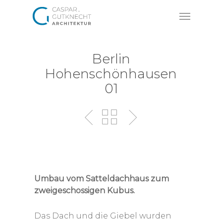
Skip
Menu
to
main
content
Berlin
Hohenschönhausen
01
Umbau vom Satteldachhaus zum
zweigeschossigen Kubus.
Das Dach und die Giebel wurden