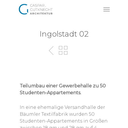
Skip
Menu
to
main
content
Ingolstadt 02
Teilumbau einer Gewerbehalle zu 50
Studenten-Appartements.
In eine ehemalige Versandhalle der
Bäumler Textilfabrik wurden 50
Studenten-Appartements in Größen
zwischen 18 qm und 28 qm auf 4